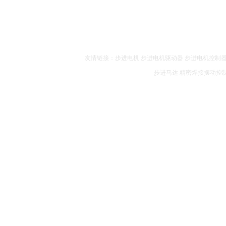
友情链接：
步进电机
步进电机驱动器
步进电机控制
步进马达
精密焊接摆动控