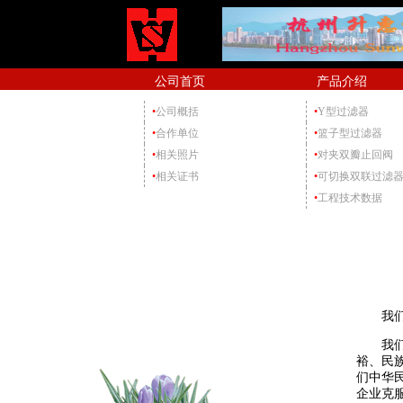
公司首页
产品介绍
•
公司概括
•
Y型过滤器
•
合作单位
•
篮子型过滤器
•
相关照片
•
对夹双瓣止回阀
•
相关证书
•
可切换双联过滤
•
工程技术数据
我们的
我们认
裕、民
们中华
企业克