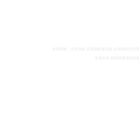
友情链接：
步进电机
步进电机驱动器
步进电机控制
步进马达
精密焊接摆动控