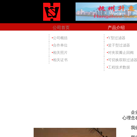
公司首页
产品介绍
•
公司概括
•
Y型过滤器
•
合作单位
•
篮子型过滤器
•
相关照片
•
对夹双瓣止回阀
•
相关证书
•
可切换双联过滤
•
工程技术数据
企业精
心理念
我们